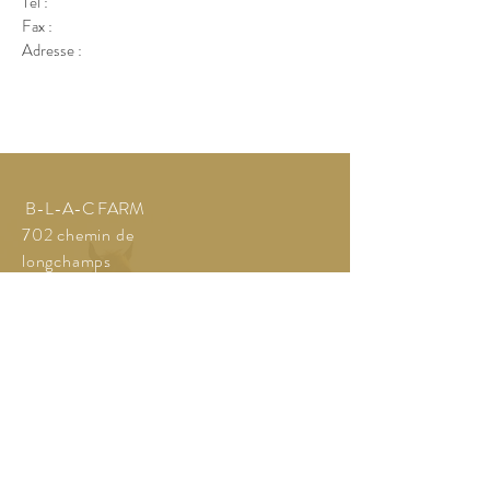
Tél :
Fax :
Adresse :
B-L-A-C FARM
702 chemin de
longchamps
69420 LES HAIES,
France
Tél:
06 85 25 88 90
benedictevoron@gmail.com
Mentions légales