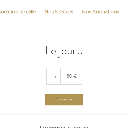
Location de salle
Nos Services
Nos Animations
Le jour J
150
euros
1 h
1
150 €
Réserver
Description du service