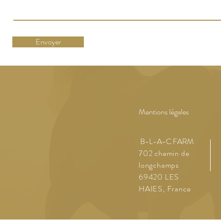
Envoyer
Mentions légales
B-L-A-C FARM
702 chemin de
longchamps
69420 LES
HAIES, France